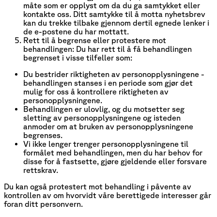
måte som er opplyst om da du ga samtykket eller
kontakte oss. Ditt samtykke til å motta nyhetsbrev
kan du trekke tilbake gjennom dertil egnede lenker i
de e-postene du har mottatt.
Rett til å begrense eller protestere mot
behandlingen: Du har rett til å få behandlingen
begrenset i visse tilfeller som:
Du bestrider riktigheten av personopplysningene -
behandlingen stanses i en periode som gjør det
mulig for oss å kontrollere riktigheten av
personopplysningene.
Behandlingen er ulovlig, og du motsetter seg
sletting av personopplysningene og isteden
anmoder om at bruken av personopplysningene
begrenses.
Vi ikke lenger trenger personopplysningene til
formålet med behandlingen, men du har behov for
disse for å fastsette, gjøre gjeldende eller forsvare
rettskrav.
Du kan også protestert mot behandling i påvente av
kontrollen av om hvorvidt våre berettigede interesser går
foran ditt personvern.