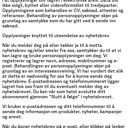
i at opplysninger blir lagret i elektronisk arkiv. Data blir
ikke solgt, byttet eller videreformidlet til tredjeparter.
Opplysningene som behandles er CV, søknad, attester og
referanser. Behandling av personopplysninger skjer på
grunnlag av samtykke som du har gitt ved å sende inn
søknad.
Opplysninger knyttet til utsendelse av nyhetsbrev
Når du melder deg på eller takker ja til å motta
nyhetsbrev og/eller sms’er fra oss, samtykker du til at vi
kan lagre og bruke personopplysninger om deg. Vi
registrerer og lagrer navn, adresse, mobilnummer og e-
post. Behandlingen av personopplysninger skjer på
grunnlag av en interesseavveining. Vi har vurdert det slik
at dette er nødvendig for oss for å kunne sende deg
nyhetsbrev. E-postadressen og telefonnummeret ligger
lagret hos oss fram til du eventuelt melder deg av
nyhetsbrevet. Du kan når som helst avslutte ditt
abonnement gjennom "Slutt å følge" i nyhetsbrevet.
Vi bruker e-postadressen og ditt telefonnummer til å
sende deg informasjon om produkter, nyheter, kampanjer
og annet.
Når du åpner nyhetsbrev på e-post, eller klikker på lenker