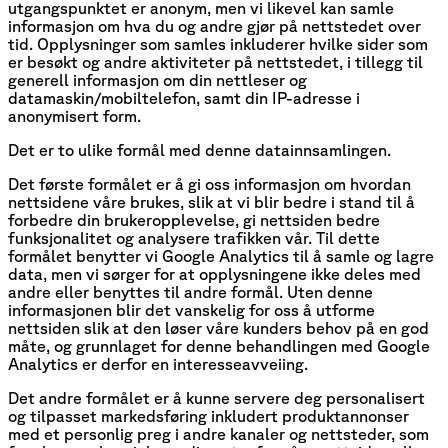
utgangspunktet er anonym, men vi likevel kan samle
informasjon om hva du og andre gjør på nettstedet over
tid. Opplysninger som samles inkluderer hvilke sider som
er besøkt og andre aktiviteter på nettstedet, i tillegg til
generell informasjon om din nettleser og
datamaskin/mobiltelefon, samt din IP-adresse i
anonymisert form.
Det er to ulike formål med denne datainnsamlingen.
Det første formålet er å gi oss informasjon om hvordan
nettsidene våre brukes, slik at vi blir bedre i stand til å
forbedre din brukeropplevelse, gi nettsiden bedre
funksjonalitet og analysere trafikken vår. Til dette
formålet benytter vi Google Analytics til å samle og lagre
data, men vi sørger for at opplysningene ikke deles med
andre eller benyttes til andre formål. Uten denne
informasjonen blir det vanskelig for oss å utforme
nettsiden slik at den løser våre kunders behov på en god
måte, og grunnlaget for denne behandlingen med Google
Analytics er derfor en interesseavveiing.
Det andre formålet er å kunne servere deg personalisert
og tilpasset markedsføring inkludert produktannonser
med et personlig preg i andre kanaler og nettsteder, som