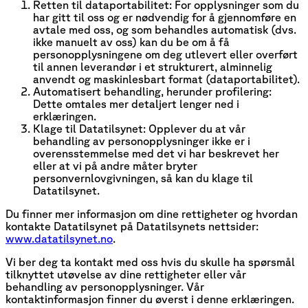
Retten til dataportabilitet: For opplysninger som du
har gitt til oss og er nødvendig for å gjennomføre en
avtale med oss, og som behandles automatisk (dvs.
ikke manuelt av oss) kan du be om å få
personopplysningene om deg utlevert eller overført
til annen leverandør i et strukturert, alminnelig
anvendt og maskinlesbart format (dataportabilitet).
Automatisert behandling, herunder profilering:
Dette omtales mer detaljert lenger ned i
erklæringen.
Klage til Datatilsynet: Opplever du at vår
behandling av personopplysninger ikke er i
overensstemmelse med det vi har beskrevet her
eller at vi på andre måter bryter
personvernlovgivningen, så kan du klage til
Datatilsynet.
Du finner mer informasjon om dine rettigheter og hvordan
kontakte Datatilsynet på Datatilsynets nettsider:
www.datatilsynet.no
.
Vi ber deg ta kontakt med oss hvis du skulle ha spørsmål
tilknyttet utøvelse av dine rettigheter eller vår
behandling av personopplysninger. Vår
kontaktinformasjon finner du øverst i denne erklæringen.