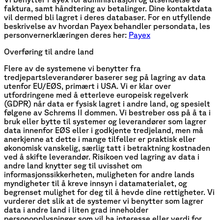
faktura, samt håndtering av betalinger. Dine kontaktdata
vil dermed bli lagret i deres databaser. For en utfyllende
beskrivelse av hvordan Payex behandler persondata, les
personvernerklæringen deres her:
Payex
Overføring til andre land
Flere av de systemene vi benytter fra
tredjepartsleverandører baserer seg på lagring av data
utenfor EU/EØS, primært i USA. Vi er klar over
utfordringene med å etterleve europeisk regelverk
(GDPR) når data er fysisk lagret i andre land, og spesielt
følgene av Schrems II dommen. Vi bestreber oss på å ta i
bruk eller bytte til systemer og leverandører som lagrer
data innenfor EØS eller i godkjente tredjeland, men må
anerkjenne at dette i mange tilfeller er praktisk eller
økonomisk vanskelig, særlig tatt i betraktning kostnaden
ved å skifte leverandør. Risikoen ved lagring av data i
andre land knytter seg til uvisshet om
informasjonssikkerheten, muligheten for andre lands
myndigheter til å kreve innsyn i datamaterialet, og
begrenset mulighet for deg til å hevde dine rettigheter. Vi
vurderer det slik at de systemer vi benytter som lagrer
data i andre land i liten grad inneholder
personopplysninger som vil ha interesse eller verdi for