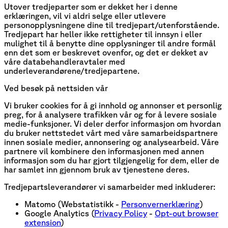
Utover tredjeparter som er dekket her i denne
erklæringen, vil vi aldri selge eller utlevere
personopplysningene dine til tredjepart/utenforstående.
Tredjepart har heller ikke rettigheter til innsyn i eller
mulighet til å benytte dine opplysninger til andre formål
enn det som er beskrevet ovenfor, og det er dekket av
våre databehandleravtaler med
underleverandørene/tredjepartene.
Ved besøk på nettsiden vår
Vi bruker cookies for å gi innhold og annonser et personlig
preg, for å analysere trafikken vår og for å levere sosiale
medie-funksjoner. Vi deler derfor informasjon om hvordan
du bruker nettstedet vårt med våre samarbeidspartnere
innen sosiale medier, annonsering og analysearbeid. Våre
partnere vil kombinere den informasjonen med annen
informasjon som du har gjort tilgjengelig for dem, eller de
har samlet inn gjennom bruk av tjenestene deres.
Tredjepartsleverandører vi samarbeider med inkluderer:
Matomo (Webstatistikk -
Personvernerklæring
)
Google Analytics (
Privacy Policy
-
Opt-out browser
extension
)