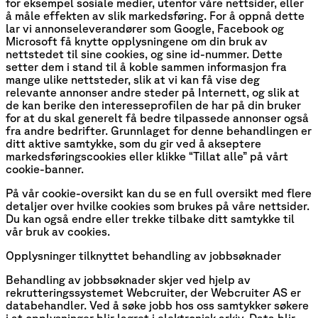
for eksempel sosiale medier, utenfor våre nettsider, eller
å måle effekten av slik markedsføring. For å oppnå dette
lar vi annonseleverandører som Google, Facebook og
Microsoft få knytte opplysningene om din bruk av
nettstedet til sine cookies, og sine id-nummer. Dette
setter dem i stand til å koble sammen informasjon fra
mange ulike nettsteder, slik at vi kan få vise deg
relevante annonser andre steder på Internett, og slik at
de kan berike den interesseprofilen de har på din bruker
for at du skal generelt få bedre tilpassede annonser også
fra andre bedrifter. Grunnlaget for denne behandlingen er
ditt aktive samtykke, som du gir ved å akseptere
markedsføringscookies eller klikke “Tillat alle” på vårt
cookie-banner.
På vår cookie-oversikt kan du se en full oversikt med flere
detaljer over hvilke cookies som brukes på våre nettsider.
Du kan også endre eller trekke tilbake ditt samtykke til
vår bruk av cookies.
Opplysninger tilknyttet behandling av jobbsøknader
Behandling av jobbsøknader skjer ved hjelp av
rekrutteringssystemet Webcruiter, der Webcruiter AS er
databehandler. Ved å søke jobb hos oss samtykker søkere