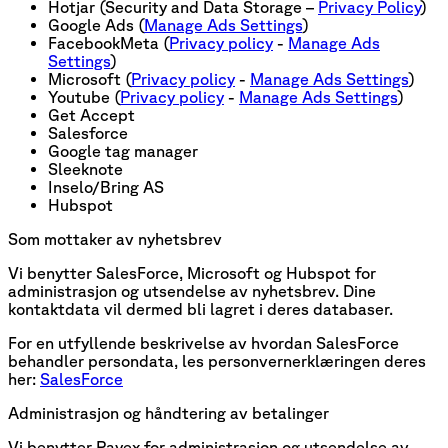
Hotjar (Security and Data Storage –
Privacy Policy
)
Google Ads (
Manage Ads Settings
)
FacebookMeta (
Privacy policy
-
Manage Ads
Settings
)
Microsoft (
Privacy policy
-
Manage Ads Settings
)
Youtube (
Privacy policy
-
Manage Ads Settings
)
Get Accept
Salesforce
Google tag manager
Sleeknote
Inselo/Bring AS
Hubspot
Som mottaker av nyhetsbrev
Vi benytter SalesForce, Microsoft og Hubspot for
administrasjon og utsendelse av nyhetsbrev. Dine
kontaktdata vil dermed bli lagret i deres databaser.
For en utfyllende beskrivelse av hvordan SalesForce
behandler persondata, les personvernerklæringen deres
her:
SalesForce
Administrasjon og håndtering av betalinger
Vi benytter Payex for administrasjon og utsendelse av