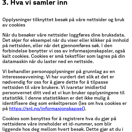
3. Hva vi samler inn
Opplysninger tilknyttet besøk på våre nettsider og bruk
av cookies
Når du besøker våre nettsider loggføres dine bruksdata.
Det skjer for eksempel når du viser eller klikker på innhold
på nettsiden, eller når det gjennomføres søk. I den
forbindelse benytter vi oss av informasjonskapsler, også
kalt cookies. Cookies er små tekstfiler som lagres på din
datamaskin når du laster ned en nettside.
Vi behandler personopplysninger på grunnlag av en
interesseavveining. Vi har vurdert det slik at det er
nødvendig for oss for å gjøre dette for å tilpasse
nettsiden til våre brukere. Vi ivaretar imidlertid
personvernet ditt ved at vi kun bruker opplysningene til
statistikk. I denne statistikken er det ikke mulig å
identifisere deg som enkeltperson (les om hva cookies er
på
https://snl.no/informasjonskapsel
).
Cookies som benyttes for å registrere hva du gjør på
nettsidene våre inneholder et id-nummer, som blir
liggende hos deg mellom hvert besøk. Dette gjør at du i