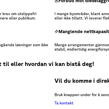
Forbud mot dieselaggr
r krav om utslippsfri
I mange byområder, blant ann
nere eller publikum.
eller ikke tillatt. Vi leverer f
Manglende nettkapasit
legående løsninger som ikke
Mange arrangementer gjennomfø
stabil, midlertidig energiforsy
til eller hvordan vi kan bistå deg!
Rådgivning
Vil du komme i dire
Bruk knappen under for å sende
Ta kontakt