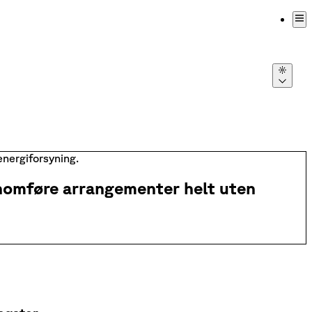
Velg t
energiforsyning.
nnomføre arrangementer helt uten