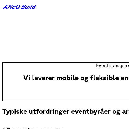
Bransjer
Event
Event
Eventbransjen s
Vi leverer mobile og fleksible 
Typiske utfordringer eventbyråer og a