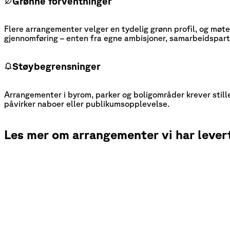
Grønne forventninger
Flere arrangementer velger en tydelig grønn profil, og møte
gjennomføring – enten fra egne ambisjoner, samarbeidspart
Støybegrensninger
Arrangementer i byrom, parker og boligområder krever stil
påvirker naboer eller publikumsopplevelse.
Les mer om arrangementer vi har levert 
Ski-VM Trondheim 2025
Ludvig Jensen