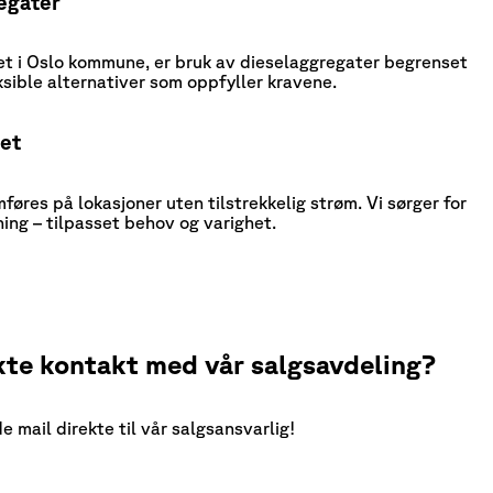
egater
et i Oslo kommune, er bruk av dieselaggregater begrenset
leksible alternativer som oppfyller kravene.
et
res på lokasjoner uten tilstrekkelig strøm. Vi sørger for
ning – tilpasset behov og varighet.
Bærekraft
kte kontakt med vår salgsavdeling?
 mail direkte til vår salgsansvarlig!